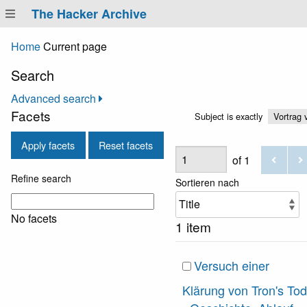
The Hacker Archive
Home
Current page
Search
Advanced search
Facets
Subject is exactly
Vortrag
Apply facets
Reset facets
of 1
Refine search
Sortieren nach
No facets
1 item
Versuch einer
Klärung von Tron's Tod