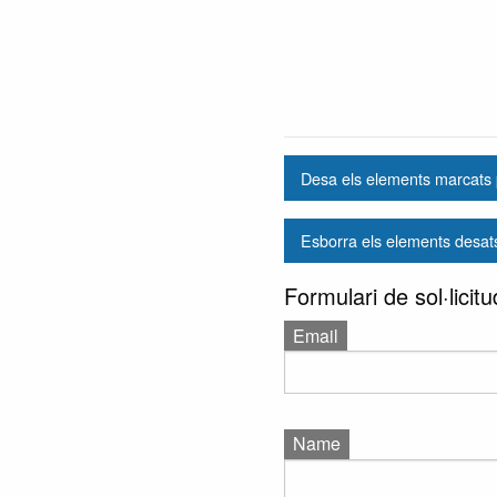
Desa els elements marcats p
Esborra els elements desat
Formulari de sol·lici
Email
Name