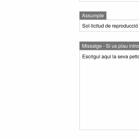
Assumpte
Missatge - Si us plau intr