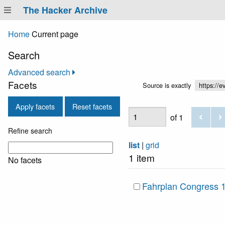
The Hacker Archive
Home
Current page
Search
Advanced search
Facets
Source is exactly
https://e
Apply facets
Reset facets
of 1
Refine search
list
|
grid
1 item
No facets
Fahrplan Congress 