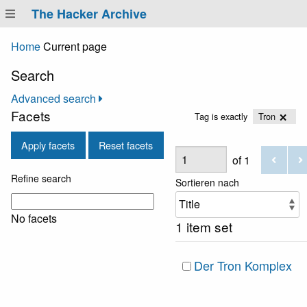
The Hacker Archive
Home
Current page
Search
Advanced search
Facets
Tag is exactly
Tron
Apply facets
Reset facets
of 1
Refine search
Sortieren nach
No facets
1 item set
Der Tron Komplex