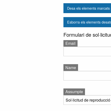
Desa els elements marcats p
Esborra els elements desat
Formulari de sol·lici
Email
Name
Assumpte