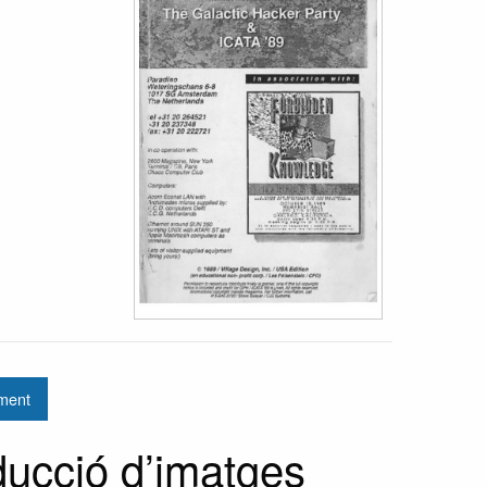
rment
oducció d’imatges