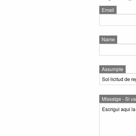
Email
Name
Assumpte
Missatge - Si us