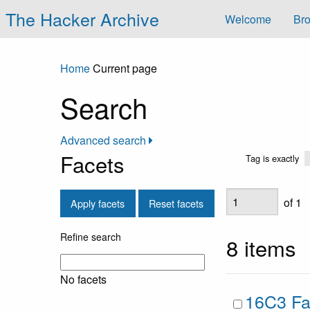
The Hacker Archive
Welcome
Bro
Home
Current page
Search
Advanced search
Facets
Tag is exactly
of 1
Apply facets
Reset facets
Refine search
8 items
No facets
16C3 Fa