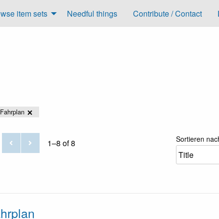
wse item sets
Needful things
Contribute / Contact
Fahrplan
Sortieren nac
1–8 of 8
hrplan