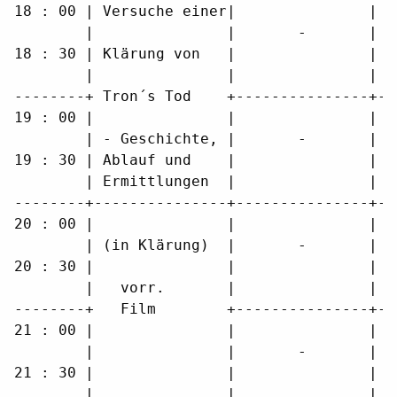
18 : 00 | Versuche einer|               |  
        |               |       -       |  
18 : 30 | Klärung von   |               |  
        |               |               |  
--------+ Tron´s Tod    +---------------+--
19 : 00 |               |               |  
        | - Geschichte, |       -       |  
19 : 30 | Ablauf und    |               |  
        | Ermittlungen  |               |  
--------+---------------+---------------+--
20 : 00 |               |               |  
        | (in Klärung)  |       -       |  
20 : 30 |               |               |  
        |   vorr.       |               |  
--------+   Film        +---------------+--
21 : 00 |               |               |  
        |               |       -       |  
21 : 30 |               |               |  
        |               |               |  