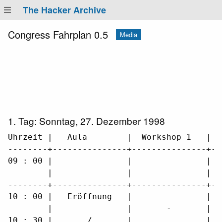
The Hacker Archive
Congress Fahrplan 0.5
Media
1. Tag: Sonntag, 27. Dezember 1998
Uhrzeit |   Aula        |  Workshop 1   |  
--------+---------------+---------------+--
09 : 00 |               |               |  
        |               |               |  
--------+---------------+---------------+--
10 : 00 |   Eröffnung   |               |  
        |               |       -       |  
10 : 30 |       /       |               |  