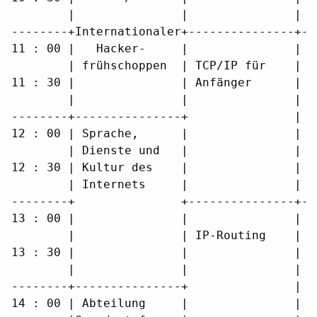
        |               |               |  
--------+Internationaler+---------------+--
11 : 00 |   Hacker-     |               |  
        | frühschoppen  | TCP/IP für    | C
11 : 30 |               | Anfänger      | h
        |               |               |  
--------+---------------+               | G
12 : 00 | Sprache,      |               |  
        | Dienste und   |               |  
12 : 30 | Kultur des    |               |  
        | Internets     |               |  
--------+               +---------------+--
13 : 00 |               |               |  
        |               | IP-Routing    | I
13 : 30 |               |               | G
        |               |               |  
--------+---------------+               |  
14 : 00 | Abteilung     |               |  