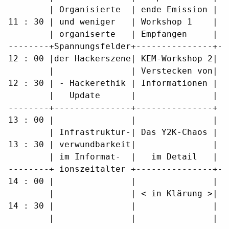
        | Organisierte  | ende Emission | A
11 : 30 | und weniger   | Workshop 1    | i
        | organiserte   | Empfangen     |  
--------+Spannungsfelder+---------------+--
12 : 00 |der Hackerszene| KEM-Workshop 2|  
        |               | Verstecken von| M
12 : 30 | - Hackerethik | Informationen | &
        |   Update      |               |  
--------+---------------+---------------+  
13 : 00 |               |               |  
        | Infrastruktur-| Das Y2K-Chaos |  
13 : 30 | verwundbarkeit|               |  
        | im Informat-  |   im Detail   |  
--------+ ionszeitalter +---------------+--
14 : 00 |               |               |  
        |               | < in Klärung >| L
14 : 30 |               |               |  
        |               |               | P