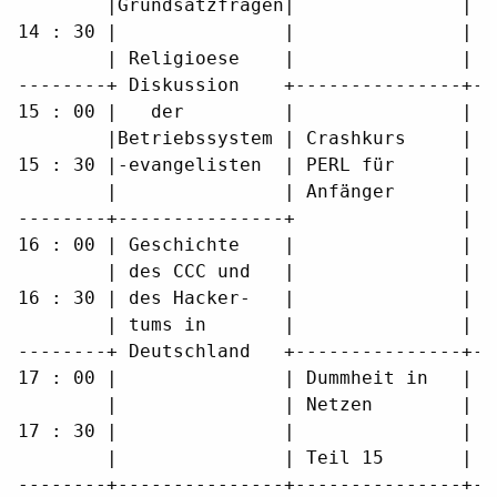
        |Grundsatzfragen|               |  
14 : 30 |               |               |  
        | Religioese    |               |  
--------+ Diskussion    +---------------+--
15 : 00 |   der         |               |  
        |Betriebssystem | Crashkurs     | F
15 : 30 |-evangelisten  | PERL für      | f
        |               | Anfänger      |  
--------+---------------+               |  
16 : 00 | Geschichte    |               |  
        | des CCC und   |               |  
16 : 30 | des Hacker-   |               |  
        | tums in       |               |  
--------+ Deutschland   +---------------+--
17 : 00 |               | Dummheit in   | F
        |               | Netzen        | L
17 : 30 |               |               | C
        |               | Teil 15       | T
--------+---------------+---------------+--