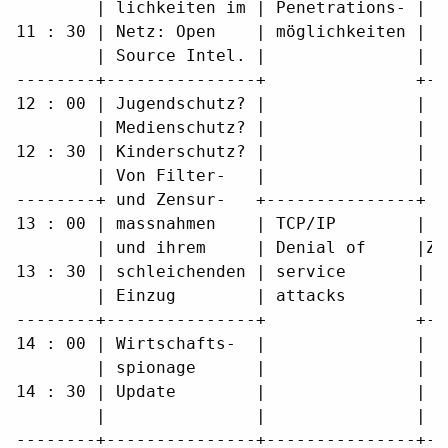
        | lichkeiten im | Penetrations- |  
11 : 30 | Netz: Open    | möglichkeiten |  
        | Source Intel. |               |  
--------+---------------+               +--
12 : 00 | Jugendschutz? |               | G
        | Medienschutz? |               | l
12 : 30 | Kinderschutz? |               | d
        | Von Filter-   |               | t
--------+ und Zensur-   +---------------+ t
13 : 00 | massnahmen    | TCP/IP        |  
        | und ihrem     | Denial of     |Zu
13 : 30 | schleichenden | service       | v
        | Einzug        | attacks       | b
--------+---------------+               +--
14 : 00 | Wirtschafts-  |               | S
        | spionage      |               | L
14 : 30 | Update        |               | B
        |               |               |  
--------+---------------+---------------+--