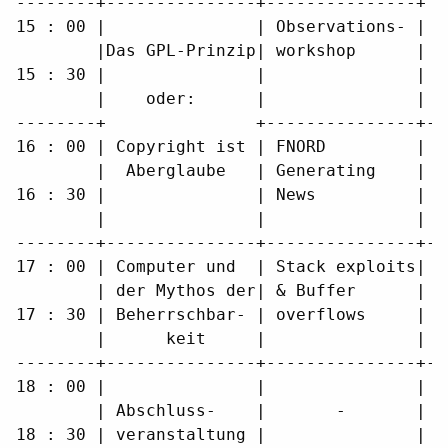
--------+---------------+---------------+ E
15 : 00 |               | Observations- | P
        |Das GPL-Prinzip| workshop      |  
15 : 30 |               |               |  
        |    oder:      |               |  
--------+               +---------------+--
16 : 00 | Copyright ist | FNORD         |  
        |  Aberglaube   | Generating    | <
16 : 30 |               | News          |  
        |               |               |  
--------+---------------+---------------+--
17 : 00 | Computer und  | Stack exploits| F
        | der Mythos der| & Buffer      | L
17 : 30 | Beherrschbar- | overflows     | C
        |      keit     |               | T
--------+---------------+---------------+--
18 : 00 |               |               |  
        | Abschluss-    |       -       |  
18 : 30 | veranstaltung |               |  