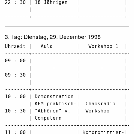
22 : 30 | 18 Jährigen   |               |  
        |               |               |  
--------+---------------+---------------+--
3. Tag: Dienstag, 29. Dezember 1998
Uhrzeit |   Aula        |   Workshop 1  |  
--------+---------------+---------------+--
09 : 00 |               |               |  
        |       -       |       -       |  
09 : 30 |               |               |  
        |               |               |  
--------+---------------+---------------+--
10 : 00 | Demonstration |               | N
        | KEM praktisch:|  Chaosradio   | I
10 : 30 | "Abhören" v.  |  Workshop     | f
        | Computern     |               | g
--------+---------------+---------------+--
11 : 00 |               | Kompromittier-|  