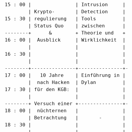
15 : 00 |               | Intrusion     |  
        | Krypto-       | Detection     | U
15 : 30 | regulierung   | Tools         |  
        | Status Quo    | zwischen      | G
--------+      &        + Theorie und   + S
16 : 00 |  Ausblick     | Wirklichkeit  | C
        |               |               |  
16 : 30 |               |               |  
        |               |               |  
--------+---------------+---------------+--
17 : 00 |   10 Jahre    | Einführung in | F
        |  nach Hacken  | Dylan         | L
17 : 30 | für den KGB:  |               | C
        |               |               | T
--------+ Versuch einer +---------------+--
18 : 00 |  nüchternen   |               |  
        | Betrachtung   |       -       |  
18 : 30 |               |               |  
        |               |               |  