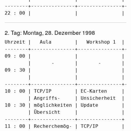
--------+---------------+---------------+--
22 : 00 |               |               |  
2. Tag: Montag, 28. Dezember 1998
Uhrzeit |   Aula        |   Workshop 1  |  
--------+---------------+---------------+--
09 : 00 |               |               |  
        |       -       |       -       |  
09 : 30 |               |               |  
        |               |               |  
--------+---------------+---------------+--
10 : 00 | TCP/IP        | EC-Karten     |  
        | Angriffs-     | Unsicherheit  | A
10 : 30 | möglichkeiten | Update        |  
        | Übersicht     |               |  
--------+---------------+---------------+  
11 : 00 | Recherchemög- | TCP/IP        |  